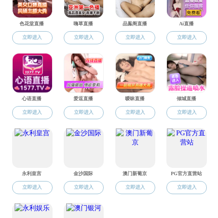
理。
公示
期：
受理部门
联系人：
联系电话
联系地址
上一页：